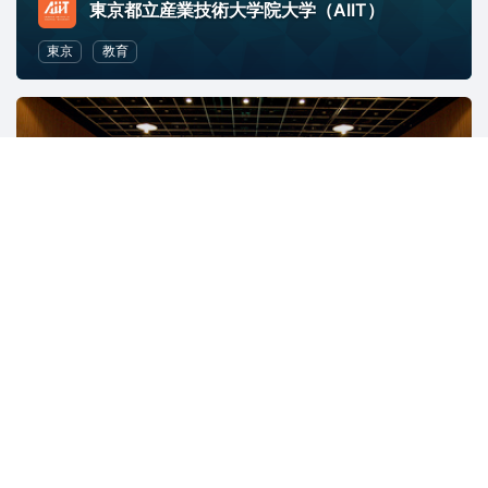
東京都立産業技術大学院大学（AIIT）
東京
教育
日本Javaユーザーグループ/Japan Java User Group
14433人
東京
Java
ソフトウェア開発
プログラミング
IT
マジセミ×インフラ（デジタルとの新たな出会いと体験）