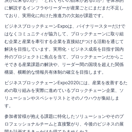
決が出来るのか」「どれくらいの効果があるのか」を体系的
に解説するインフラやリーダーが産業ごとにまだまだ不足し
ており、実用化に向けた推進力の欠如が課題です。
ビジネスブロックチェーンExpoは、バイナリースターだけで
はなくコミュニティが協力して、ブロックチェーンに取り組
む企業と産業を牽引する企業を直接結びつける活動を通じて
解決を目指しています。実用化・ビジネス成長を目指す国内
外のプロジェクトに焦点を当て、ブロックチェーンだからこ
そできる産業課題の解決や、リーダー間の国境を超えた関係
構築、横断的な情報共有体制の確立を目指します。
ビジネスブロックチェーンExpo2020には、産業を改善するた
めの取り組みを実際に進めているブロックチェーン企業、ソ
リューションやスペシャリストとそのノウハウが集結しま
す。
参加者皆様が抱える課題に特化したソリューションやそのプ
ロフェッショナルチームと直接繋がり、今後のビジネスの展
開を計画するきっかけを得てみませんか？