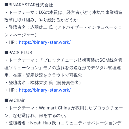
■BINARYSTAR株式会社
・トークテーマ：DXの本質は、経営者がどう本気で事業構造
改革に取り組み、やり続けるかどうか
・登壇者名：赤羽雄二 氏（アドバイザー・インキュベーショ
ンマネージャー）
・HP：
https://binary-star.work/
■PACS PLUS
・トークテーマ：「ブロックチェーン技術実装のSCM統合管
理ソリューション」モノの流れを最適な形でデジタル管理運
用。在庫・資産状況をクラウドで可視化
・登壇者名：松林栄次 氏（開発責任者）
・HP：
https://binary-star.work/
■VeChain
・トークテーマ：Walmart China が採用したブロックチェー
ン、なぜ選ばれ、何をするのか。
・登壇者名：Noah Huo 氏（コミュニティオペレーションデ