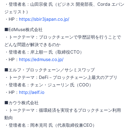
・登壇者名：山田宗俊 氏（ビジネス 開発部⻑、Corda エバン
ジェリスト）
・HP：
https://sbir3japan.co.jp/
■EdMuse株式会社
・トークテーマ：ブロックチェーンで学歴証明を行うことで
どんな問題が解決できるのか
・登壇者名：岸上順一 氏（取締役CTO）
・HP：
https://edmuse.co.jp/
■エルフ・ブロックチェーン／サシミスワップ
・トークテーマ：DeFi－ブロックチェーン上最大のアプリ
・登壇者名：チェン・ジューリン 氏（COO）
・HP：
http://aelf.io
■カウラ株式会社
・トークテーマ：循環経済を実現するブロックチェーン利用
動向
・登壇者名：岡本克司 氏（代表取締役兼CEO）