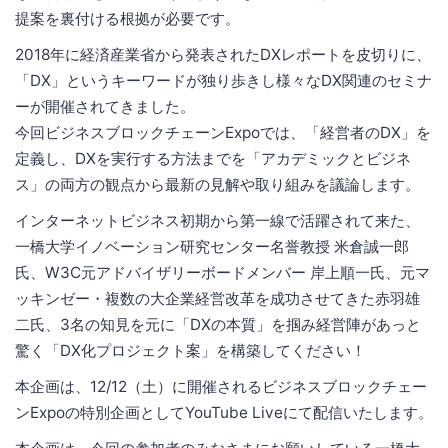
提案を裏付ける根拠が必要です。
2018年に経済産業省から発表されたDXレポートを皮切りに、
「DX」というキーワードが独り歩きし様々なDX関連のセミナ
ーが開催されてきました。
今回ビジネスブロックチェーンExpoでは、「経営者のDX」を
定義し、DXを実行する方法までを「アカデミックとビジネ
ス」の両方の観点から最新の見解や取り組みを議論します。
インターネットビジネス初期から第一線で活躍されて来た、
一橋大学イノベーション研究センター名誉教授 米倉誠一郎
氏、W3C元アドバイザリーボードメンバー 岸上順一氏、元マ
ッキンゼー・複数の大企業経営改革を成功させてきた赤羽雄
二氏、3名の知見を元に「DXの本質」を掴み経営陣があっと
驚く「DX化プロジェクト案」を構築してください！
本企画は、12/12（土）に開催されるビジネスブロックチェー
ンExpoの特別企画としてYouTube Liveにて配信いたします。