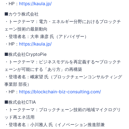
・HP：
https://kaula.jp/
■カウラ株式会社
・トークテーマ：電力・エネルギー分野におけるブロックチ
ェーン技術の最新動向
・登壇者名：大串 康彦 氏（アドバイザー）
・HP：
https://kaula.jp/
■株式会社CryptoPie
・トークテーマ：ビジネスモデルを再定義する〜ブロックチ
ェーンが可能にする「あり方」の再構築
・登壇者名：峨家望 氏（ブロックチェーンコンサルティング
事業部 部長）
・HP：
https://blockchain-biz-consulting.com/
■株式会社CTIA
・トークテーマ：ブロックチェーン技術の地域マイクログリ
ッド再エネ活用
・登壇者名：小川雅人 氏（イノベーション推進部兼