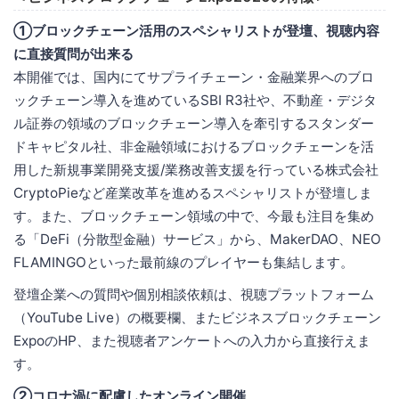
①ブロックチェーン活用のスペシャリストが登壇、視聴内容
に直接質問が出来る
本開催では、国内にてサプライチェーン・金融業界へのブロ
ックチェーン導入を進めているSBI R3社や、不動産・デジタ
ル証券の領域のブロックチェーン導入を牽引するスタンダー
ドキャピタル社、非金融領域におけるブロックチェーンを活
用した新規事業開発支援/業務改善支援を行っている株式会社
CryptoPieなど産業改革を進めるスペシャリストが登壇しま
す。また、ブロックチェーン領域の中で、今最も注目を集め
る「DeFi（分散型金融）サービス」から、MakerDAO、NEO
FLAMINGOといった最前線のプレイヤーも集結します。
登壇企業への質問や個別相談依頼は、視聴プラットフォーム
（YouTube Live）の概要欄、またビジネスブロックチェーン
ExpoのHP、また視聴者アンケートへの入力から直接行えま
す。
②コロナ渦に配慮したオンライン開催